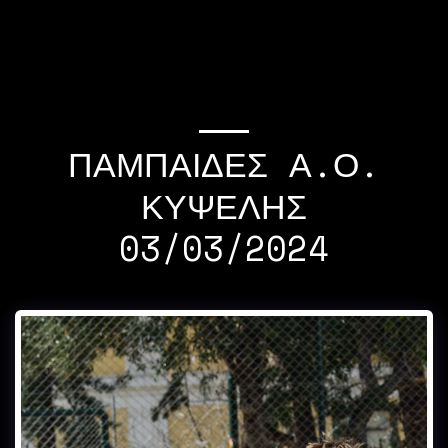
If you quit once,it
becomes a habit Michael
Jordan
ΠΑΜΠΑΊΔΕΣ Α.Ο.
ΚΥΨΕΛΗΣ
03/03/2024