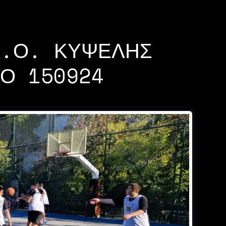
Α.Ο. ΚΥΨΈΛΗΣ
ΚΌ 150924