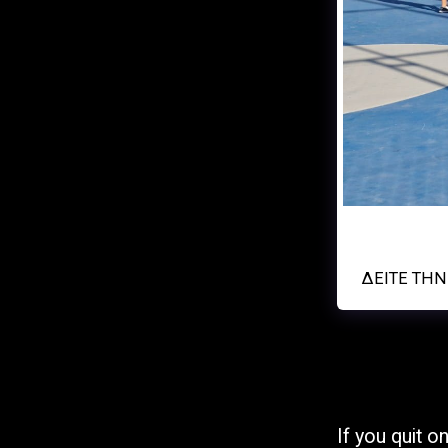
Αρχική Σελίδα
Σχετικά
Γήπεδα
Ημερολόγιο Αγώνων
Αο ζευς ερυθ
ΦΩΤΟΓΡΑΦΙΕΣ &
ΒΙΝΤΕΟ
ΔΕΊΤΕ ΤΗ
Αίτηση Συμμετοχής
Αθλητή Στην Ακαδημία
Μας
Eγγραφή Νέου Αθλητή
Στην ΕΟΚ (Ελληνική
Ομοσπονδία
If you quit 
Καλαθοσφαίρισης)