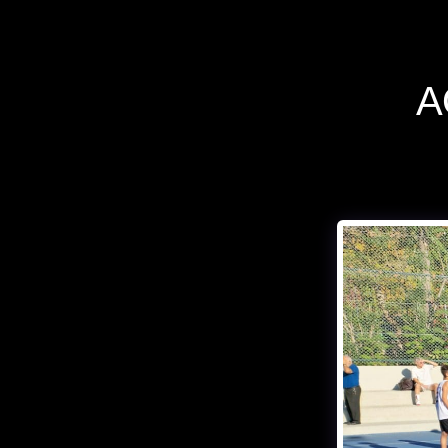
Α
If you quit
once,it
becomes a habit
Michael Jordan