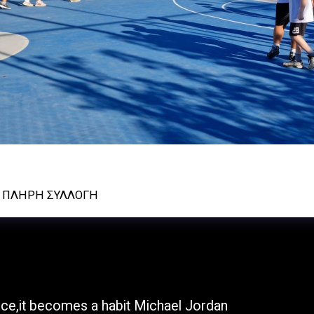
ρού- Α.Ο. Κυψέλης παμπαιδικό φιλικό 150924
Ν ΠΛΉΡΗ ΣΥΛΛΟΓΉ
ΑΡΧΙΚΉ Σ
once,it becomes a habit Michael Jordan
ΦΩΤΟΓΡΑΦ