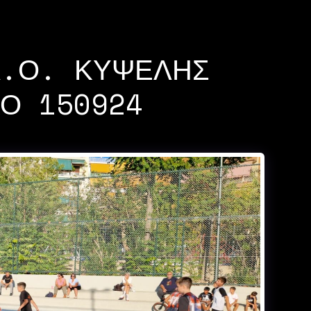
Α.Ο. ΚΥΨΈΛΗΣ
ΚΌ 150924