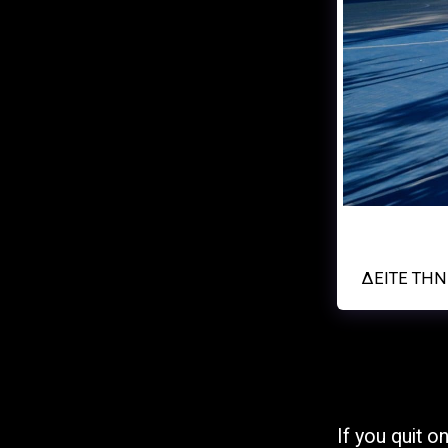
Αρχική Σελίδα
Σχετικά
Γήπεδα
Ημερολόγιο Αγώνων
Αο ζευς ερυθ
ΦΩΤΟΓΡΑΦΙΕΣ &
ΒΙΝΤΕΟ
ΔΕΊΤΕ ΤΗ
Αίτηση Συμμετοχής
Αθλητή Στην Ακαδημία
Μας
Eγγραφή Νέου Αθλητή
Στην ΕΟΚ (Ελληνική
Ομοσπονδία
If you quit 
Καλαθοσφαίρισης)