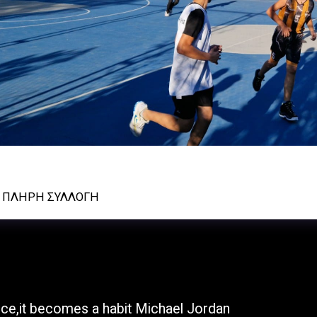
ρού- Α.Ο. Κυψέλης παμπαιδικό φιλικό 150924
Ν ΠΛΉΡΗ ΣΥΛΛΟΓΉ
ΑΡΧΙΚΉ Σ
once,it becomes a habit Michael Jordan
ΦΩΤΟΓΡΑΦ