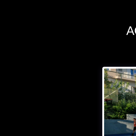
Α
If you quit
once,it
becomes a habit
Michael Jordan