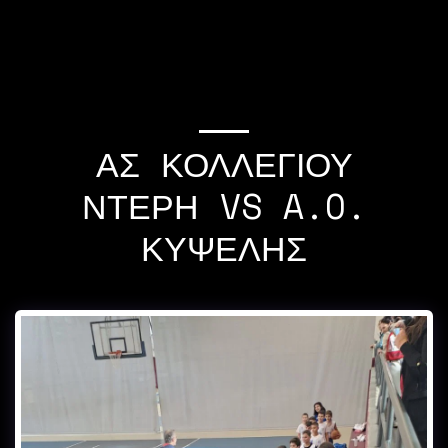
If you quit once,it
becomes a habit Michael
Jordan
ΑΣ ΚΟΛΛΕΓΙΟΥ
ΝΤΕΡΗ VS A.O.
ΚΥΨΕΛΗΣ