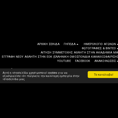
ΑΡΧΙΚΉ ΣΕΛΊΔΑ
ΓΉΠΕΔΑ
ΗΜΕΡΟΛΌΓΙΟ ΑΓΏΝΩΝ
ΦΩΤΟΓΡΑΦΙΕΣ & ΒΙΝΤΕΟ
ΑΊΤΗΣΗ ΣΥΜΜΕΤΟΧΉΣ ΑΘΛΗΤΉ ΣΤΗΝ ΑΚΑΔΗΜΊΑ ΜΑ
EΓΓΡΑΦΉ ΝΈΟΥ ΑΘΛΗΤΉ ΣΤΗΝ ΕΟΚ (ΕΛΛΗΝΙΚΉ ΟΜΟΣΠΟΝΔΊΑ ΚΑΛΑΘΟΣΦΑΊΡΙΣΗ
YOUTUBE
FACEBOOK
ΑΝΑΚΟΙΝΩΣΕΙΣ
If you quit once,it becomes a habit Michael Jordan
Αυτή η ιστοσελίδα χρησιμοποιεί cookies για να
Το κατάλαβα!
Πνευματικά Δικαιώματα © 2026 Όλα τα δικαιώματα κατοχυρωμένα
εξασφαλίσει ότι παίρνετε την καλύτερη εμπειρία στην
ιστοσελίδα μας
Όροι
|
Προστασία Προσωπικών Δεδομένων
Με την Υποστήριξη του
SITE123
-
Website builder