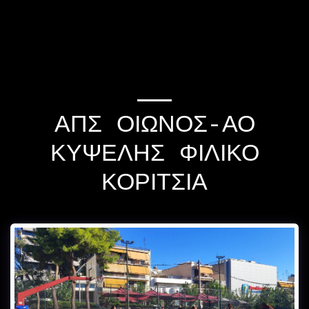
If you quit once,it
becomes a habit Michael
Jordan
ΑΠΣ ΟΙΩΝΟΣ-ΑΟ
ΚΥΨΕΛΗΣ ΦΙΛΙΚΌ
ΚΟΡΊΤΣΙΑ