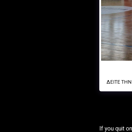
Αρχική Σελίδα
Σχετικά
Γήπεδα
Ημερολόγιο Αγώνων
ΑΟ ΛΕΟΝΤΕΙΟ
ΦΩΤΟΓΡΑΦΙΕΣ &
ΒΙΝΤΕΟ
ΔΕΊΤΕ ΤΗ
Αίτηση Συμμετοχής
Αθλητή Στην Ακαδημία
Μας
Eγγραφή Νέου Αθλητή
Στην ΕΟΚ (Ελληνική
Ομοσπονδία
If you quit 
Καλαθοσφαίρισης)