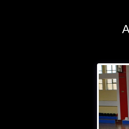
If you quit
once,it
becomes a habit
Michael Jordan