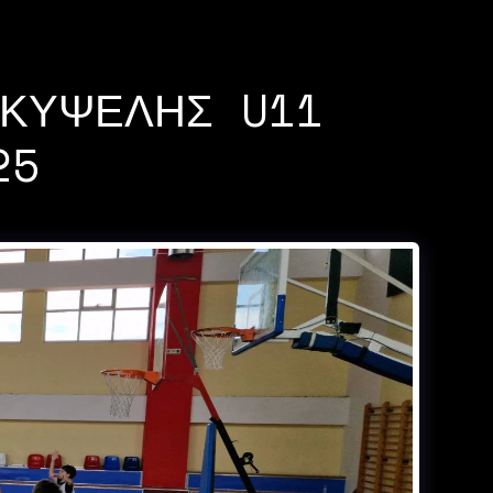
 ΚΥΨΕΛΗΣ U11
25