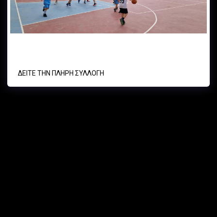
Α.Ο. ΚYΨΕΛΗΣ - ΑΣΕ ΔΟΥΚΑ basket u11 27/04/2024
ΔΕΊΤΕ ΤΗΝ ΠΛΉΡΗ ΣΥΛΛΟΓΉ