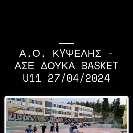
If you quit once,it
becomes a habit Michael
Jordan
Α.Ο. ΚYΨΕΛΗΣ -
ΑΣΕ ΔΟΥΚΑ BASKET
U11 27/04/2024