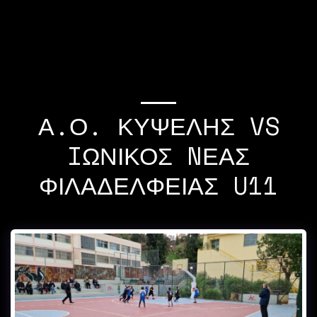
If you quit once,it
becomes a habit Michael
Jordan
Α.Ο. ΚΥΨΈΛΗΣ VS
IΩΝΙΚΌΣ NΈΑΣ
ΦΙΛΑΔΈΛΦΕΙΑΣ U11