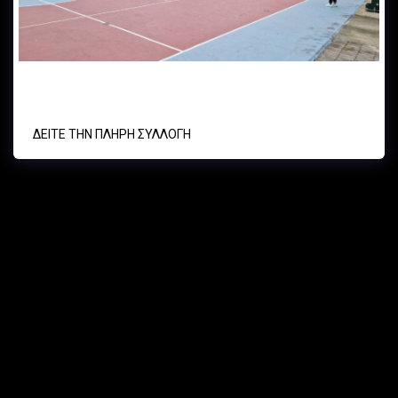
Α.Ο. Κυψέλης vs Iωνικός Nέας Φιλαδέλφειας U11
ΔΕΊΤΕ ΤΗΝ ΠΛΉΡΗ ΣΥΛΛΟΓΉ