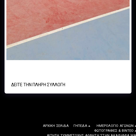
Α.Ο. ΚΥΨΕΛΗΣ vs A.O. ΦΙΛΟΘΕΗΣ - UNDER 11 - 24/02/24
ΔΕΊΤΕ ΤΗΝ ΠΛΉΡΗ ΣΥΛΛΟΓΉ
ΑΡΧΙΚΉ ΣΕΛΊΔΑ
ΓΉΠΕΔΑ
ΗΜΕΡΟΛΌΓΙΟ ΑΓΏΝΩΝ
ΦΩΤΟΓΡΑΦΙΕΣ & ΒΙΝΤΕΟ
ΑΊΤΗΣΗ ΣΥΜΜΕΤΟΧΉΣ ΑΘΛΗΤΉ ΣΤΗΝ ΑΚΑΔΗΜΊΑ ΜΑ