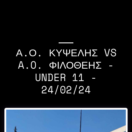
If you quit once,it
becomes a habit Michael
Jordan
Α.Ο. ΚΥΨΕΛΗΣ VS
A.O. ΦΙΛΟΘΕΗΣ -
UNDER 11 -
24/02/24