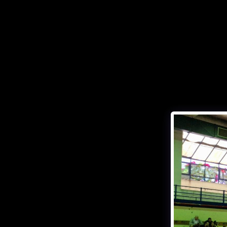
If you quit
once,it
becomes a habit
Michael Jordan