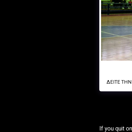
Αρχική Σελίδα
Σχετικά
Γήπεδα
Ημερολόγιο Αγώνων
Α.Ο. ΚΥΨΕΛΗΣ
ΦΩΤΟΓΡΑΦΙΕΣ &
ΒΙΝΤΕΟ
ΔΕΊΤΕ ΤΗ
Αίτηση Συμμετοχής
Αθλητή Στην Ακαδημία
Μας
Eγγραφή Νέου Αθλητή
Στην ΕΟΚ (Ελληνική
Ομοσπονδία
If you quit 
Καλαθοσφαίρισης)