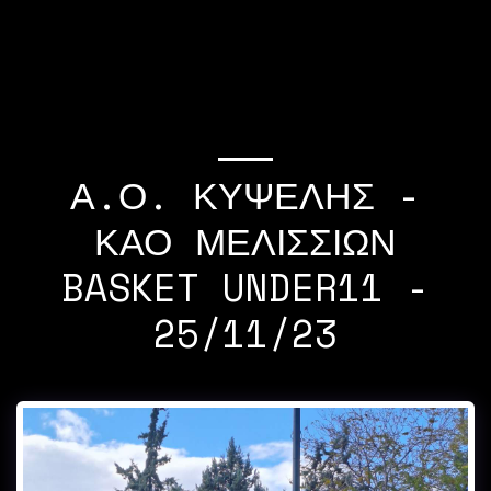
If you quit once,it
becomes a habit Michael
Jordan
Α.Ο. ΚΥΨΕΛΗΣ -
ΚΑΟ ΜΕΛΙΣΣΙΩΝ
BASKET UNDER11 -
25/11/23