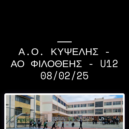
If you quit once,it
becomes a habit Michael
Jordan
Α.Ο. ΚΥΨΕΛΗΣ -
ΑΟ ΦΙΛΟΘΕΗΣ - U12
08/02/25