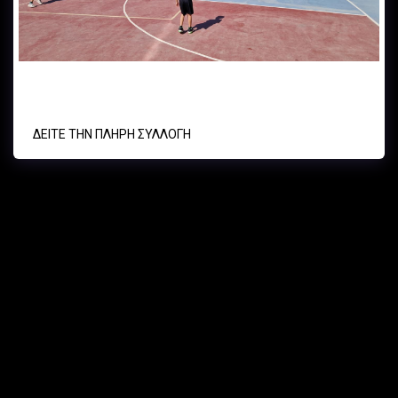
Α.Ο. ΚΥΨΕΛΗΣ - Α.Ο. ΓΑΛΑΤΣΙΟΥ U11 BASKET 01/06/2024
ΔΕΊΤΕ ΤΗΝ ΠΛΉΡΗ ΣΥΛΛΟΓΉ