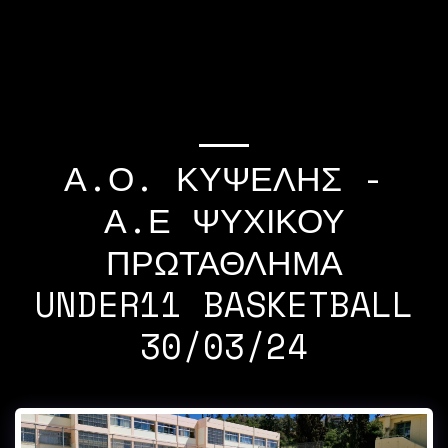
If you quit once,it
becomes a habit Michael
Jordan
Α.Ο. ΚΥΨΕΛΗΣ -
Α.Ε ΨΥΧΙΚΟΥ
ΠΡΩΤΆΘΛΗΜΑ
UNDER11 BASKETBALL
30/03/24