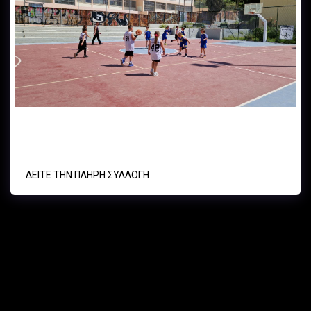
Α.Ο. ΚΥΨΕΛΗΣ - Α.Ε ΨΥΧΙΚΟΥ πρωτάθλημα under11 basketball
30/03/24
ΔΕΊΤΕ ΤΗΝ ΠΛΉΡΗ ΣΥΛΛΟΓΉ