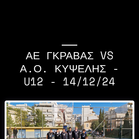
If you quit once,it
becomes a habit Michael
Jordan
ΑΕ ΓΚΡΑΒΑΣ VS
Α.Ο. ΚΥΨΕΛΗΣ -
U12 - 14/12/24